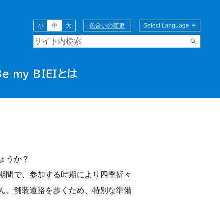
小
中
大
色合いの変更
Be my BIEIとは
ウォーク（拓真館コース）
ょうか？
期間で、参加する時期により四季折々
ん。舗装道路を歩くため、特別な準備