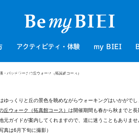
方
アクティビティ・体験
my BIEI
う！美瑛・パッチワークの丘
瑛・パッチワークの丘ウォーク（拓真館コース）
はゆっくりと丘の景色を眺めながらウォーキングはいかがでし
の丘ウォーク（拓真館コース）
は開催期間も春から秋までと長
地元ガイドが案内してくれますので、道に迷うこともありませ
写真は6月下旬に撮影）