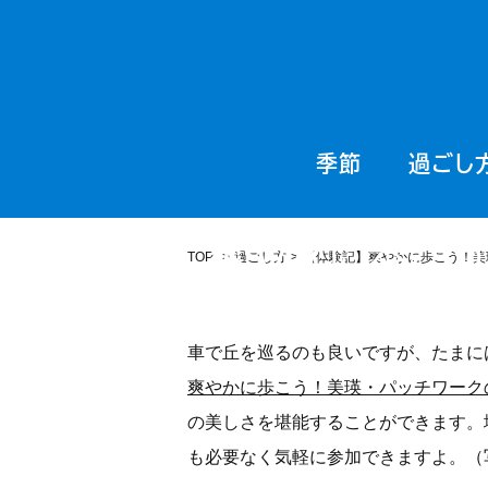
季節
過ごし
【体験記】爽やかに歩こ
TOP
>
過ごし方
>
【体験記】爽やかに歩こう！美
車で丘を巡るのも良いですが、たまに
爽やかに歩こう！美瑛・パッチワーク
の美しさを堪能することができます。
も必要なく気軽に参加できますよ。（