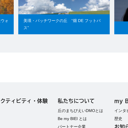
丘ウォ
美瑛・パッチワークの丘 “畑 DE フットパ
ス”
アクティビティ・
体験
私たちについて
my B
丘のまちびえいDMOとは
インタ
Be my BIEI とは
歴史
パートナー企業
お知