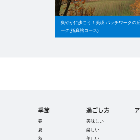
爽やかに歩こう！美瑛 パッチワークの
ーク(拓真館コース)
季節
過ごし方
春
美味しい
夏
楽しい
秋
美しい