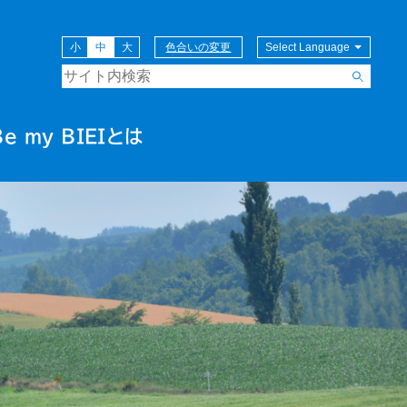
小
中
大
色合いの変更
Be my BIEIとは