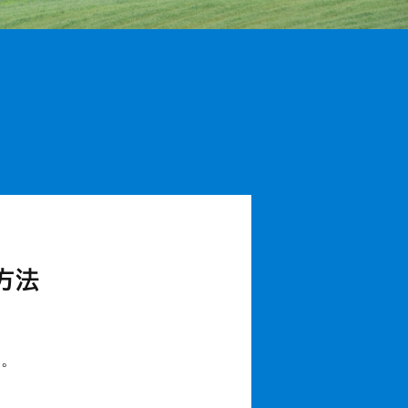
方法
い。