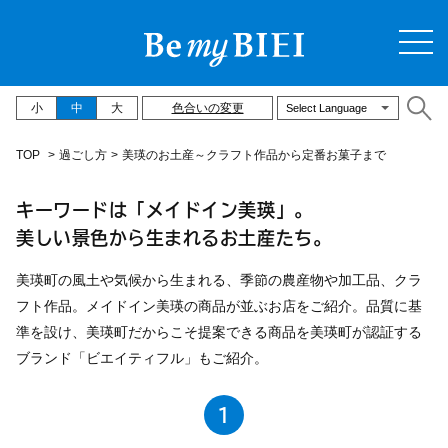
小
中
大
色合いの変更
美瑛のお土産～クラフト作品から定番お菓子まで
TOP
>
過ごし方
>
美瑛のお土産～クラフト作品から定番お菓子まで
キーワードは「メイドイン美瑛」。
美しい景色から生まれるお土産たち。
美瑛町の風土や気候から生まれる、季節の農産物や加工品、クラ
フト作品。メイドイン美瑛の商品が並ぶお店をご紹介。品質に基
準を設け、美瑛町だからこそ提案できる商品を美瑛町が認証する
ブランド「ビエイティフル」もご紹介。
1