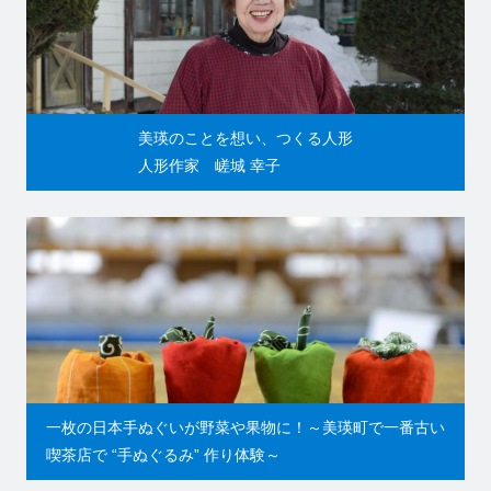
美瑛のことを想い、つくる人形
人形作家 嵯城 幸子
一枚の日本手ぬぐいが野菜や果物に！～美瑛町で一番古い
喫茶店で “手ぬぐるみ” 作り体験～