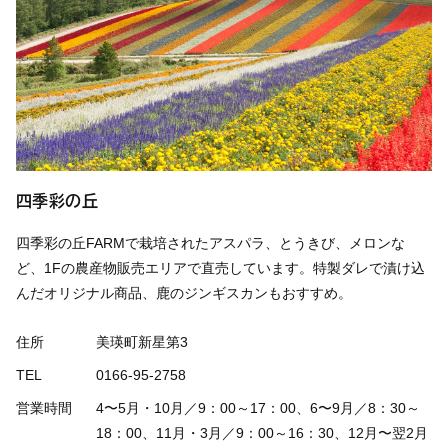
四季彩の丘
四季彩の丘FARMで栽培されたアスパラ、とうきび、メロンな
ど、1Fの農産物販売エリアで直売しています。特製ダレで漬け込
んだオリジナル商品、鹿のジンギスカンもおすすめ。
住所
美瑛町新星第3
TEL
0166-95-2758
営業時間
4〜5月・10月／9：00～17：00、6〜9月／8：30～
18：00、11月・3月／9：00～16：30、12月〜翌2月